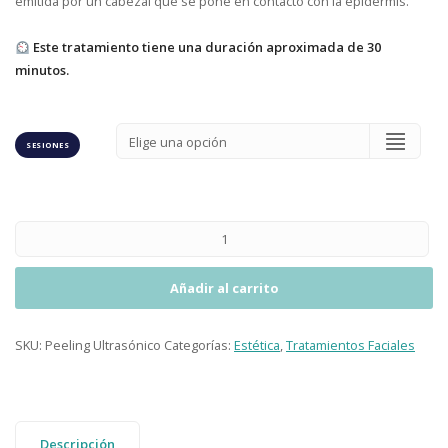
emitida por un cabezal que se pone en contacto con la epidermis.
Este tratamiento tiene una duración aproximada de 30
minutos.
SESIONES
Añadir al carrito
SKU:
Peeling Ultrasónico
Categorías:
Estética
,
Tratamientos Faciales
Descripción