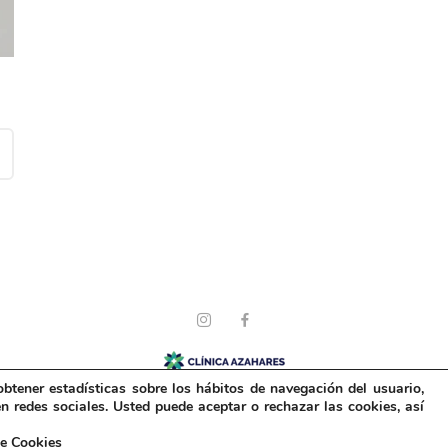
btener estadísticas sobre los hábitos de navegación del usuario,
© Clínica Azahares 2025. Todos los derechos reservados.
n redes sociales. Usted puede aceptar o rechazar las cookies, así
a de privacidad
|
Avisos legales
|
Política de Cookies
|
Condiciones Ge
 de Cookies