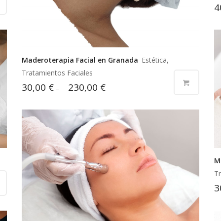
4
Maderoterapia Facial en Granada
Estética,
Tratamientos Faciales
30,00
€
230,00
€
–
M
Tr
3