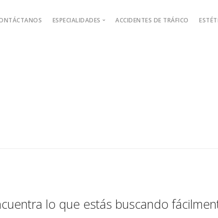
ONTÁCTANOS
ESPECIALIDADES
ACCIDENTES DE TRÁFICO
ESTÉT
Podología
Ca
Pediatría
Fa
Medicina General
C
Reconocimientos
R
Nutrición
D
Psicología
M
Fisioterapia
Traumatología
cuentra lo que estás buscando fácilmen