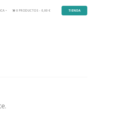
ICA
0 PRODUCTOS
0,00 €
TIENDA
pilar
cial
orporal
adiofrecuencia Onix
epilación Láser
asajes Relax
te.