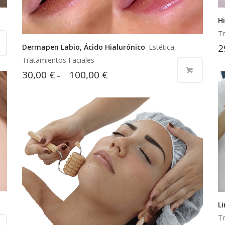
H
Tr
2
Dermapen Labio, Ácido Hialurónico
Estética,
Tratamientos Faciales
30,00
€
100,00
€
–
L
Tr