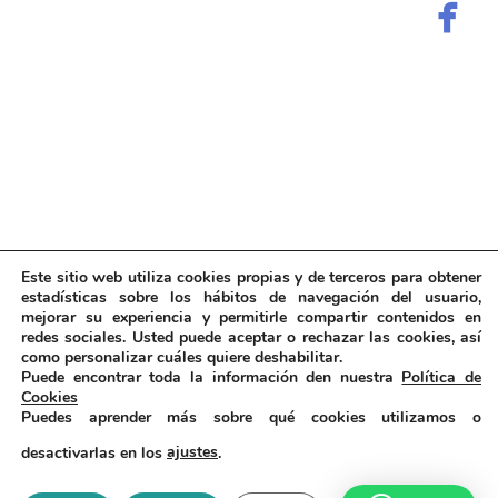
Este sitio web utiliza cookies propias y de terceros para obtener
estadísticas sobre los hábitos de navegación del usuario,
mejorar su experiencia y permitirle compartir contenidos en
redes sociales. Usted puede aceptar o rechazar las cookies, así
como personalizar cuáles quiere deshabilitar.
Puede encontrar toda la información den nuestra
Política de
Cookies
Puedes aprender más sobre qué cookies utilizamos o
© Clínica Azahares 2025. Todos los derechos reservados.
Política de privacidad
|
Avisos legales
|
Política de Cookies
|
desactivarlas en los
ajustes
.
Condiciones Generales