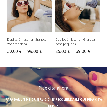
Depilación laser en Granada
Depilación laser en Granada
zona mediana
zona pequeña
30,00
€
99,00
€
25,00
€
69,00
€
–
–
Pide cita ahora
PARA DAR UN MEJOR SERVICIO, ES RECOMENDABLE QUE PIDA CITA
PREVIA.